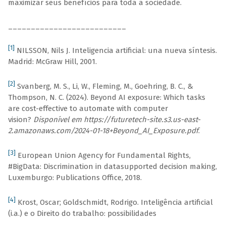
maximizar seus benefícios para toda a sociedade.
__________________________
[1]
NILSSON, Nils J. Inteligencia artificial: una nueva síntesis.
Madrid: McGraw Hill, 2001.
[2]
Svanberg, M. S., Li, W., Fleming, M., Goehring, B. C., &
Thompson, N. C. (2024). Beyond AI exposure: Which tasks
are cost-effective to automate with computer
vision?
Disponível em https://futuretech-site.s3.us-east-
2.amazonaws.com/2024-01-18+Beyond_AI_Exposure.pdf
.
[3]
European Union Agency for Fundamental Rights,
#BigData: Discrimination in datasupported decision making,
Luxemburgo: Publications Office, 2018.
[4]
Krost, Oscar; Goldschmidt, Rodrigo. Inteligência artificial
(i.a.) e o Direito do trabalho: possibilidades