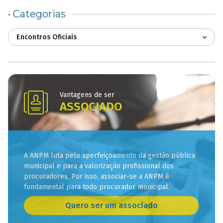
• Categorias
Encontros Oficiais
Vantagens de ser
ASSOCIADO
A ANPM luta pelo aperfeiçoamento da gestão pública
municipal e para a valorização profissional dos
procuradores. Por isso, associar-se a ANPM é
fundamental para todo procurador municipal.
Quero ser um associado